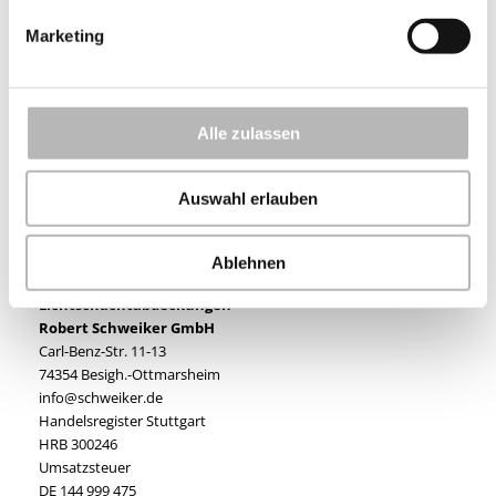
Brandschutztüren
Kunststoff-Rollläden
Marketing
Aluminium-Rollläden
Vorbauelemente
Aufsatzelemente
Aluminium-Fensterbank
Alle zulassen
Insektenschutz
Rolltore
Deckenlauftore
Auswahl erlauben
Renovierungssystem – RenoKIT
Rollladen Daylight
alR-System – außenliegende Revision
Ablehnen
Sonnenschutzrollos
Lichtschachtabdeckungen
Robert Schweiker GmbH
Carl-Benz-Str. 11-13
74354 Besigh.-Ottmarsheim
info@schweiker.de
Handelsregister Stuttgart
HRB 300246
Umsatzsteuer
DE 144 999 475