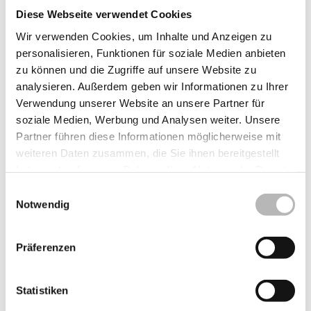
Zuschüsse der KfW-Bank für Neubau und Renovierung
Diese Webseite verwendet Cookies
Wir verwenden Cookies, um Inhalte und Anzeigen zu
personalisieren, Funktionen für soziale Medien anbieten
zu können und die Zugriffe auf unsere Website zu
analysieren. Außerdem geben wir Informationen zu Ihrer
Mit über 800 Mitarbeitern ist die
Verwendung unserer Website an unsere Partner für
Schweiker-Gruppe einer der größten
soziale Medien, Werbung und Analysen weiter. Unsere
Produzenten
Partner führen diese Informationen möglicherweise mit
weiteren Daten zusammen, die Sie ihnen bereitgestellt
für Fenster, Türen und Rollladensysteme
haben oder die sie im Rahmen Ihrer Nutzung der Dienste
in Deutschland –
gesammelt haben.
mit Standorten in Deutschland und dem
Einwilligungsauswahl
Notwendig
europäischen Ausland
Kunststoff-Fenster
Präferenzen
Aluminium-Fenster
Aluminium-Haustüren
Schiebetüren
Statistiken
Faltschiebetüren