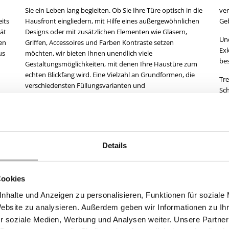
eits
hen
Ge
ät
n,
Und
en
en
Exk
us
le
bes
Tre
Sch
e
r
Gestaltung
Prospekte
Haustürkonfigurator
Details
Cookies
nhalte und Anzeigen zu personalisieren, Funktionen für soziale
Website zu analysieren. Außerdem geben wir Informationen zu I
r soziale Medien, Werbung und Analysen weiter. Unsere Partner