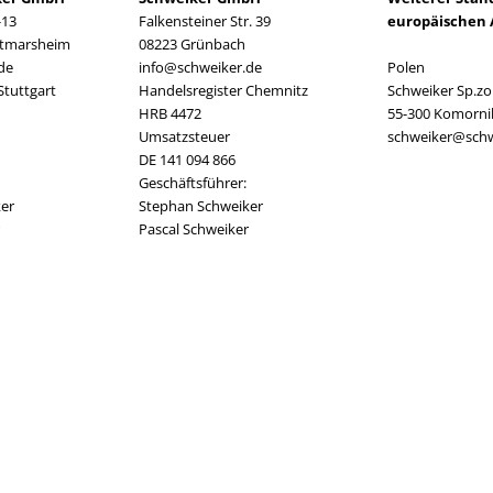
-13
Falkensteiner Str. 39
europäischen 
ttmarsheim
08223 Grünbach
de
info@schweiker.de
Polen
Stuttgart
Handelsregister Chemnitz
Schweiker Sp.zo.
HRB 4472
55-300 Komorni
Umsatzsteuer
schweiker@schw
DE 141 094 866
Geschäftsführer:
er
Stephan Schweiker
Pascal Schweiker