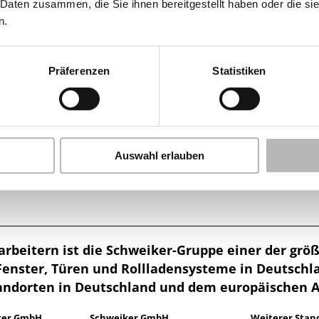
 Daten zusammen, die Sie ihnen bereitgestellt haben oder die s
n.
Präferenzen
Statistiken
Der Glaskonfigurator
-
Planen Sie die optimale Verglasung Ihrer Fenster und Türen
jetzt online.
Auswahl erlauben
arbeitern ist die Schweiker-Gruppe einer der gr
Fenster, Türen und Rollladensysteme in Deutschl
andorten in Deutschland und dem europäischen 
ker GmbH
Schweiker GmbH
Weiterer Stan