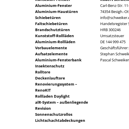
Aluminium-Fenster
Carl-Benz-Str. 11
Aluminium-Haustüren
74354 Besigh.-O
Schiebetüren
info@schweiker.
Faltschiebetüren
Handelsregister 
Brandschutztüren
HRB 300246
Kunststoff-Rollläden
Umsatzsteuer
Aluminium-Rollläden
DE 144 999 475
Vorbauelemente
Geschäftsführer:
Aufsatzelemente
Stephan Schweik
Aluminium-Fensterbank
Pascal Schweiker
Insektenschutz
Rolltore
Deckenlauftore
Renovierungssystem –
RenoKIT
Rollladen Daylight
alR-System – außenliegende
Revision
Sonnenschutzrollos
Lichtschachtabdeckungen