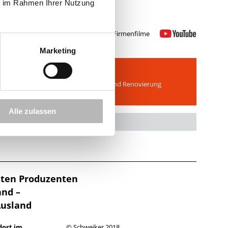
ie im Rahmen Ihrer Nutzung
Schweiker Firmenfilme
Marketing
KfW-Förderung
Zuschüsse der KfW-Bank für Neubau und Renovierung
Alle zulassen
ößten Produzenten
and –
Ausland
dort im
© Schweiker 2018