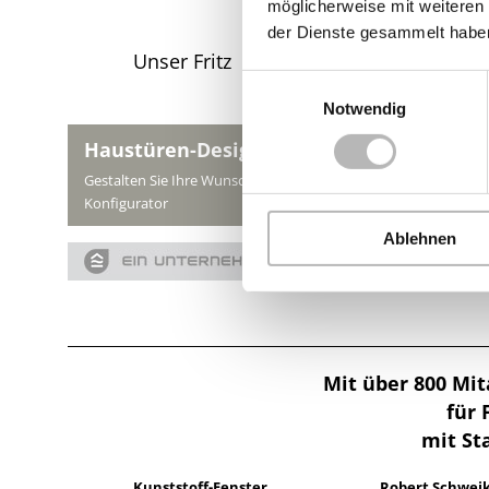
möglicherweise mit weiteren
der Dienste gesammelt habe
Unser Fritz
Einwilligungsauswahl
Notwendig
Haustüren-Design
Gestalten Sie Ihre Wunsch-Haustüre mit dem Schweiker Türen
Konfigurator
Ablehnen
Mit über 800 Mit
für 
mit St
Kunststoff-Fenster
Robert Schwei