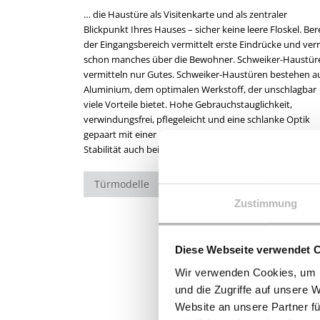
… die Haustüre als Visitenkarte und als zentraler
Sie ein Leben lang begleiten. Ob Sie Ihre Türe optisch in die
vermittelt Ihnen ein Gefühl der Sicherheit und
Blickpunkt Ihres Hauses – sicher keine leere Floskel. Ber
Hausfront eingliedern, mit Hilfe eines außergewöhnlic
der Eingangsbereich vermittelt erste Eindrücke und verr
Designs oder mit zusätzlichen Elementen wie Gläser
schon manches über die Bewohner. Schweiker-Haustür
Griffen, Accessoires und Farben Kontraste setz
vermitteln nur Gutes. Schweiker-Haustüren bestehen a
möchten, wir bieten Ihnen unendlich vie
Aluminium, dem optimalen Werkstoff, der unschlagbar
Gestaltungsmöglichkeiten, mit denen Ihre Haustüre zum
viele Vorteile bietet. Hohe Gebrauchstauglichkeit,
echten Blickfang wird. Eine Vielzahl an Grundformen, die
verwindungsfrei, pflegeleicht und eine schlanke Optik
verschiedensten Füllungsvarianten und
gepaart mit einer gleichzeitig hohen Standfestigkeit und
Beschlagausführungen stehen ebenfalls zur Auswahl.
Stabilität auch bei großen Flächen, so wird Ihre Haustür
Schon die Standard-Beschlagausstattung Ihrer Haustü
Türmodelle
Sicherheit
Energieeffizienz
Zustimmung
Diese Webseite verwendet 
Wir verwenden Cookies, um I
und die Zugriffe auf unsere 
Website an unsere Partner fü