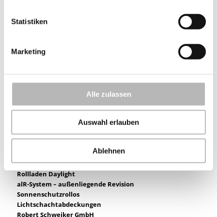
europäischen Ausland
Kunststoff-Fenster
Statistiken
Aluminium-Fenster
Aluminium-Haustüren
Marketing
Schiebetüren
Faltschiebetüren
Brandschutztüren
Kunststoff-Rollläden
Aluminium-Rollläden
Alle zulassen
Vorbauelemente
Aufsatzelemente
Auswahl erlauben
Aluminium-Fensterbank
Insektenschutz
Rolltore
Ablehnen
Deckenlauftore
Renovierungssystem – RenoKIT
Rollladen Daylight
alR-System – außenliegende Revision
Sonnenschutzrollos
Lichtschachtabdeckungen
Robert Schweiker GmbH