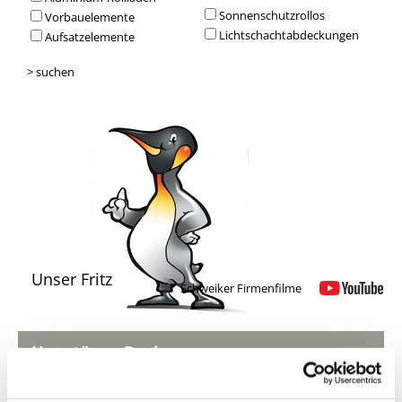
Sonnenschutzrollos
Vorbauelemente
Lichtschachtabdeckungen
Aufsatzelemente
> suchen
Unser Fritz
Schweiker Firmenfilme
Haustüren-Design
Gestalten Sie Ihre Wunsch-Haustüre mit dem Schweiker Türen-
Konfigurator