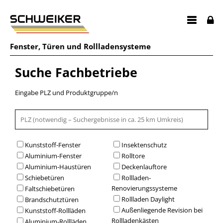
Fenster
,
Türen
und
Rollladensysteme
Suche Fachbetriebe
Eingabe PLZ und Produktgruppe/n
Kunststoff-Fenster
Insektenschutz
Aluminium-Fenster
Rolltore
Aluminium-Haustüren
Deckenlauftore
Schiebetüren
Rollladen-
Renovierungssysteme
Faltschiebetüren
Rollladen Daylight
Brandschutztüren
Außenliegende Revision bei
Kunststoff-Rollläden
Rollladenkästen
Aluminium-Rollläden