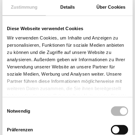
Zustimmung
Details
Über Cookies
Der Glaskonfigurator
Planen Sie die optimale Verglasung Ihrer Fenster und Türen
jetzt online.
Diese Webseite verwendet Cookies
Wir verwenden Cookies, um Inhalte und Anzeigen zu
KfW-Förderung
personalisieren, Funktionen für soziale Medien anbieten
Zuschüsse der KfW-Bank für Neubau und Renovierung
zu können und die Zugriffe auf unsere Website zu
analysieren. Außerdem geben wir Informationen zu Ihrer
Verwendung unserer Website an unsere Partner für
soziale Medien, Werbung und Analysen weiter. Unsere
Partner führen diese Informationen möglicherweise mit
Mit über 800 Mitarbeitern ist die
weiteren Daten zusammen, die Sie ihnen bereitgestellt
Schweiker-Gruppe einer der größten
haben oder die sie im Rahmen Ihrer Nutzung der Dienste
Produzenten
gesammelt haben.
Einwilligungsauswahl
für Fenster, Türen und Rollladensysteme
Notwendig
in Deutschland –
mit Standorten in Deutschland und dem
Präferenzen