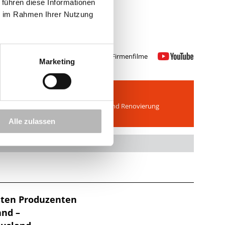
 führen diese Informationen
ie im Rahmen Ihrer Nutzung
Schweiker Firmenfilme
Marketing
KfW-Förderung
Zuschüsse der KfW-Bank für Neubau und Renovierung
Alle zulassen
ößten Produzenten
and –