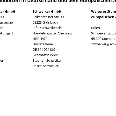
andorten in Deutschland und dem europäischen 
ker GmbH
Schweiker GmbH
Weiterer Stan
-13
Falkensteiner Str. 39
europäischen 
ttmarsheim
08223 Grünbach
de
info@schweiker.de
Polen
Stuttgart
Handelsregister Chemnitz
Schweiker Sp.zo.
HRB 4472
55-300 Komorni
Umsatzsteuer
schweiker@schw
DE 141 094 866
Geschäftsführer:
er
Stephan Schweiker
Pascal Schweiker