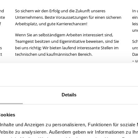
and
So sichern wir den Erfolg und die Zukunft unseres
In
nte
Unternehmens. Beste Voraussetzungen für einen sicheren
ein
f
Arbeitsplatz, und gute Karrierechancen!
lei
un
Wenn Sie an selbständigem Arbeiten interessiert sind,
Teamgeist besitzen und Eigeninitiative beweisen, sind Sie
Sch
s
bei uns richtig: Wir bieten laufend interessante Stellen im
uns
tt
technischen und kaufmännischen Bereich.
Dan
– u
Details
Cookies
nhalte und Anzeigen zu personalisieren, Funktionen für soziale
Website zu analysieren. Außerdem geben wir Informationen zu I