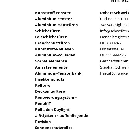
mit St
Kunststoff-Fenster
Robert Schwei
Aluminium-Fenster
Carl-Benz-Str. 11
Aluminium-Haustüren
74354 Besigh.-O
Schiebetüren
info@schweiker.
Faltschiebetüren
Handelsregister 
Brandschutztüren
HRB 300246
Kunststoff-Rollläden
Umsatzsteuer
Aluminium-Rollläden
DE 144 999 475
Vorbauelemente
Geschäftsführer:
Aufsatzelemente
Stephan Schweik
Aluminium-Fensterbank
Pascal Schweiker
Insektenschutz
Rolltore
Deckenlauftore
Renovierungssystem –
RenoKIT
Rollladen Daylight
alR-System – außenliegende
Revision
Sonnenschutzrollos