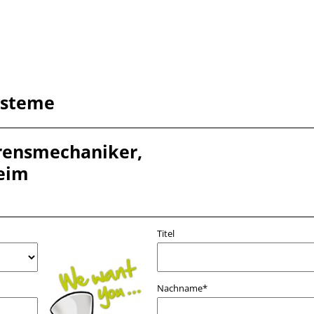
ysteme
rens­mechaniker,
eim
Titel
Nachname*