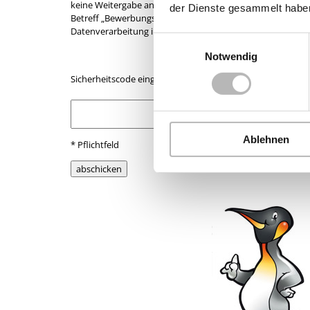
keine Weitergabe an Dritte. Sie können Ihre Einverständni
der Dienste gesammelt habe
Betreff „Bewerbungsdaten löschen“ und der Angabe Ihre
Datenverarbeitung im Rahmen des Bewerbungsverfahrens f
Einwilligungsauswahl
Notwendig
Sicherheitscode eingeben*
Ablehnen
* Pflichtfeld
abschicken