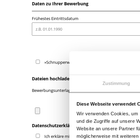
Daten zu Ihrer Bewerbung
Frühestes Eintrittsdatum
»Schnupperwoche« erwünscht
Dateien hochladen
Zustimmung
Bewerbungsunterlagen (PDF, MAX. 2MB)*
Diese Webseite verwendet 
Wir verwenden Cookies, um I
und die Zugriffe auf unsere 
Datenschutzerklärung
Website an unsere Partner fü
Ich erkläre mich einverstanden, dass im Rahmen des Bewerbungsvorganges meine Daten gespeichert und zur Prüfung einer Einsatzmöglichkeit verarbeitet werden können. Es erfolgt
möglicherweise mit weiteren