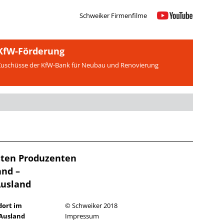
Schweiker Firmenfilme
KfW-Förderung
Zuschüsse der KfW-Bank für Neubau und Renovierung
ößten Produzenten
and –
Ausland
dort im
© Schweiker 2018
Ausland
Impressum